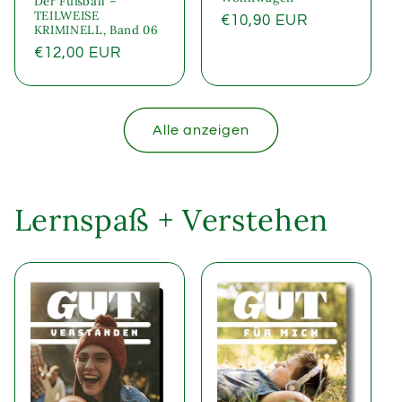
Der Fußball –
TEILWEISE
Normaler
€10,90 EUR
KRIMINELL, Band 06
Preis
Normaler
€12,00 EUR
Preis
Alle anzeigen
Lernspaß + Verstehen