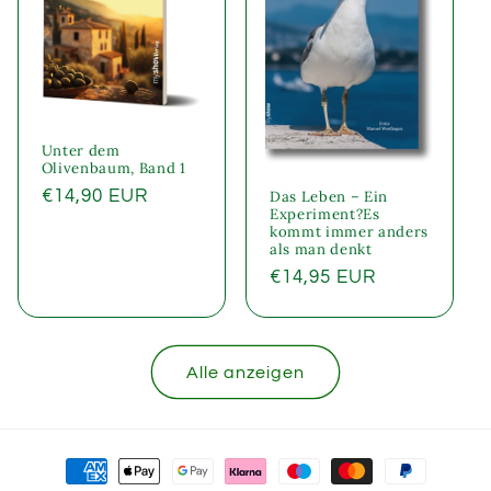
Unter dem
Olivenbaum, Band 1
Normaler
€14,90 EUR
Das Leben – Ein
Experiment?Es
Preis
kommt immer anders
als man denkt
Normaler
€14,95 EUR
Preis
Alle anzeigen
Zahlungsmethoden