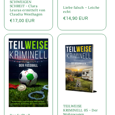
SCHWEIGEN
SCHREIT - Clara
Liebe falsch – Leiche
Leuras ermittelt von
echt
Claudia Westhagen
Normaler
€14,90 EUR
Normaler
€17,00 EUR
Preis
Preis
TEILWEISE
KRIMINELL 05 - Der
Wohnwagen